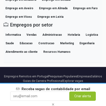
Emprego em Aveiro
Emprego em Almada
Emprego em Faro
Emprego em Viseu
Emprego em Leiria
Empregos por setor
Informatica
Vendas
Administracao
Hotelaria
Logistica
Saude
Educacao
Construcao
Marketing
Engenharia
Atendimento ao cliente
Recursos Humanos
Empregos Remotos em Portugal
Pesquisas Populares
Empresas
Salários
Guias de Carreira Profissional
Explorar vagas
Receba vagas de
contabilidade
por email
Parceiros
Aviso legal
Privacidade
Termos
Termos Premium
Criar alerta
Cancelar Premium
Sobre Nós
Contato
×
© 2026 BEBEE PLATFORM SL - ID ESB84471838