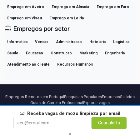
Emprego em Aveiro
Emprego em Almada
Emprego em Faro
Emprego em Viseu
Emprego em Leiria
Empregos por setor
Informatica
Vendas
Administracao
Hotelaria
Logistica
Saude
Educacao
Construcao
Marketing
Engenharia
Atendimento ao cliente
Recursos Humanos
Empregos Remotos em Portugal
Pesquisas Populares
Empresas
Salários
Guias de Carreira Profissional
Explorar vagas
Receba vagas de
mozo limpieza
por email
Parceiros
Aviso legal
Privacidade
Termos
Termos Premium
Criar alerta
Cancelar Premium
Sobre Nós
Contato
×
© 2026 BEBEE PLATFORM SL - ID ESB84471838