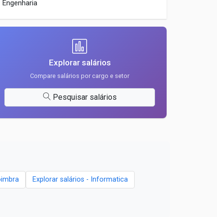
Engenharia
Explorar salários
Compare salários por cargo e setor
Pesquisar salários
imbra
Explorar salários - Informatica