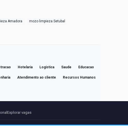
pieza Amadora
mozo limpieza Setubal
tracao
Hotelaria
Logistica
Saude
Educacao
nharia
Atendimento ao cliente
Recursos Humanos
ional
Explorar vagas
ontato