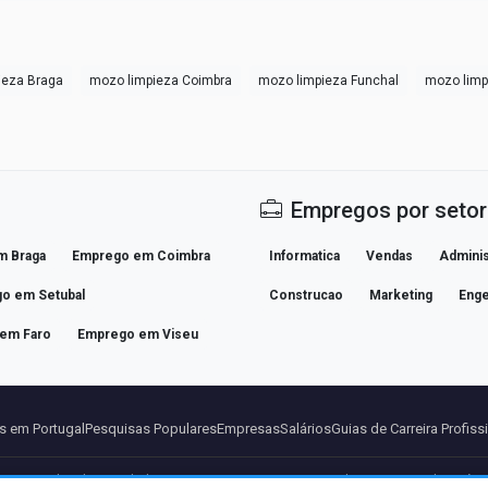
ieza Braga
mozo limpieza Coimbra
mozo limpieza Funchal
mozo lim
Empregos por setor
m Braga
Emprego em Coimbra
Informatica
Vendas
Adminis
o em Setubal
Construcao
Marketing
Enge
em Faro
Emprego em Viseu
 em Portugal
Pesquisas Populares
Empresas
Salários
Guias de Carreira Profiss
ros
Aviso legal
Privacidade
Termos
Termos Premium
Cancelar Premium
Sobre Nós
C