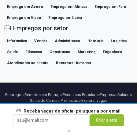
Emprego em Aveiro
Emprego em Almada
Emprego em Faro
Emprego em Viseu
Emprego em Leiria
Empregos por setor
Informatica
Vendas
Administracao
Hotelaria
Logistica
Saude
Educacao
Construcao
Marketing
Engenharia
Atendimento ao cliente
Recursos Humanos
Empregos Remotos em Portugal
Pesquisas Populares
Empresas
Salários
Guias de Carreira Profissional
Explorar vagas
Receba vagas de
oficial peluqueria
por email
Parceiros
Aviso legal
Privacidade
Termos
Termos Premium
Criar alerta
Cancelar Premium
Sobre Nós
Contato
×
© 2026 BEBEE PLATFORM SL - ID ESB84471838