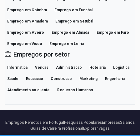
Emprego em Coimbra
Emprego em Funchal
Emprego em Amadora
Emprego em Setubal
Emprego em Aveiro
Emprego em Almada
Emprego em Faro
Emprego em Viseu
Emprego em Leiria
Empregos por setor
Informatica
Vendas
Administracao
Hotelaria
Logistica
Saude
Educacao
Construcao
Marketing
Engenharia
Atendimento ao cliente
Recursos Humanos
Empregos Remotos em Portugal
Pesquisas Populares
Empresas
Salários
Guias de Carreira Profissional
Explorar vagas