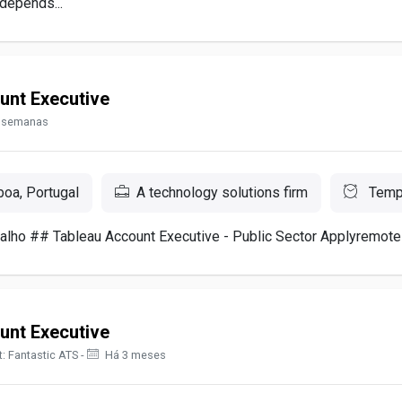
 depends...
unt Executive
 semanas
boa, Portugal
A technology solutions firm
Tempo
alho ## Tableau Account Executive - Public Sector Applyremote ty
unt Executive
: Fantastic ATS -
Há 3 meses