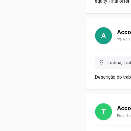
equity Final offer
Acco
Há 4
Lisboa, Lis
Descrição do trab
Acco
Found at