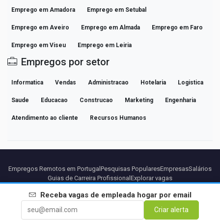
Emprego em Amadora
Emprego em Setubal
Emprego em Aveiro
Emprego em Almada
Emprego em Faro
Emprego em Viseu
Emprego em Leiria
Empregos por setor
Informatica
Vendas
Administracao
Hotelaria
Logistica
Saude
Educacao
Construcao
Marketing
Engenharia
Atendimento ao cliente
Recursos Humanos
Empregos Remotos em Portugal
Pesquisas Populares
Empresas
Salários
Guias de Carreira Profissional
Explorar vagas
Receba vagas de
empleada hogar
por email
Parceiros
Aviso legal
Privacidade
Termos
Termos Premium
Criar alerta
Cancelar Premium
Sobre Nós
Contato