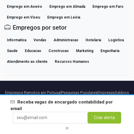
Emprego em Aveiro
Emprego em Almada
Emprego em Faro
Emprego em Viseu
Emprego em Leiria
Empregos por setor
Informatica
Vendas
Administracao
Hotelaria
Logistica
Saude
Educacao
Construcao
Marketing
Engenharia
Atendimento ao cliente
Recursos Humanos
Empregos Remotos em Portugal
Pesquisas Populares
Empresas
Salários
Guias de Carreira Profissional
Explorar vagas
Receba vagas de
encargado contabilidad
por
email
Parceiros
Aviso legal
Privacidade
Termos
Termos Premium
Criar alerta
Cancelar Premium
Sobre Nós
Contato
×
© 2026 BEBEE PLATFORM SL - ID ESB84471838