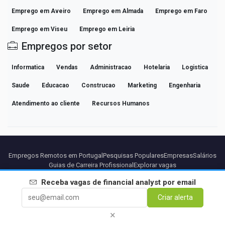
Emprego em Aveiro
Emprego em Almada
Emprego em Faro
Emprego em Viseu
Emprego em Leiria
Empregos por setor
Informatica
Vendas
Administracao
Hotelaria
Logistica
Saude
Educacao
Construcao
Marketing
Engenharia
Atendimento ao cliente
Recursos Humanos
Empregos Remotos em Portugal
Pesquisas Populares
Empresas
Salários
Guias de Carreira Profissional
Explorar vagas
Receba vagas de
financial analyst
por email
Parceiros
Aviso legal
Privacidade
Termos
Termos Premium
Criar alerta
Cancelar Premium
Sobre Nós
Contato
×
© 2026 BEBEE PLATFORM SL - ID ESB84471838