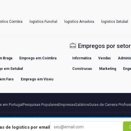
istics Coimbra
logistics Funchal
logistics Amadora
logistics Setubal
Empregos por setor
m Braga
Emprego em Coimbra
Informatica
Vendas
Adminis
o em Setubal
Construcao
Marketing
Enge
em Faro
Emprego em Viseu
 em Portugal
Pesquisas Populares
Empresas
Salários
Guias de Carreira Profiss
ros
Aviso legal
Privacidade
Termos
Termos Premium
Cancelar Premium
Sobre Nós
C
as de
logistics
por email
C
© 2026 BEBEE PLATFORM SL - ID ESB84471838