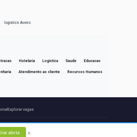
logistics Aveiro
tracao
Hotelaria
Logistica
Saude
Educacao
nharia
Atendimento ao cliente
Recursos Humanos
ional
Explorar vagas
ontato
×
riar alerta