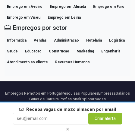
Emprego em Aveiro
Emprego em Almada
Emprego em Faro
Emprego em Viseu
Emprego em Leiria
Empregos por setor
Informatica
Vendas
Administracao
Hotelaria
Logistica
Saude
Educacao
Construcao
Marketing
Engenharia
Atendimento ao cliente
Recursos Humanos
Empregos Remotos em Portugal
Pesquisas Populares
Empresas
Salários
Guias de Carreira Profissional
Explorar vagas
Receba vagas de
mozo almacen
por email
Parceiros
Aviso legal
Privacidade
Termos
Termos Premium
Criar alerta
Cancelar Premium
Sobre Nós
Contato
×
© 2026 BEBEE PLATFORM SL - ID ESB84471838