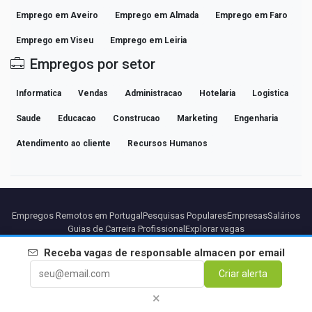
Emprego em Aveiro
Emprego em Almada
Emprego em Faro
Emprego em Viseu
Emprego em Leiria
Empregos por setor
Informatica
Vendas
Administracao
Hotelaria
Logistica
Saude
Educacao
Construcao
Marketing
Engenharia
Atendimento ao cliente
Recursos Humanos
Empregos Remotos em Portugal
Pesquisas Populares
Empresas
Salários
Guias de Carreira Profissional
Explorar vagas
Receba vagas de
responsable almacen
por email
Parceiros
Aviso legal
Privacidade
Termos
Termos Premium
Criar alerta
Cancelar Premium
Sobre Nós
Contato
×
© 2026 BEBEE PLATFORM SL - ID ESB84471838