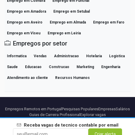
Emprego em Coimbra
Emprego em Funchal
Emprego em Amadora
Emprego em Setubal
Emprego em Aveiro
Emprego em Almada
Emprego em Faro
Emprego em Viseu
Emprego em Leiria
Empregos por setor
Informatica
Vendas
Administracao
Hotelaria
Logistica
Saude
Educacao
Construcao
Marketing
Engenharia
Atendimento ao cliente
Recursos Humanos
Empregos Remotos em Portugal
Pesquisas Populares
Empresas
Salários
Guias de Carreira Profissional
Explorar vagas
Receba vagas de
tecnico contable
por email
Parceiros
Aviso legal
Privacidade
Termos
Termos Premium
Criar alerta
Cancelar Premium
Sobre Nós
Contato