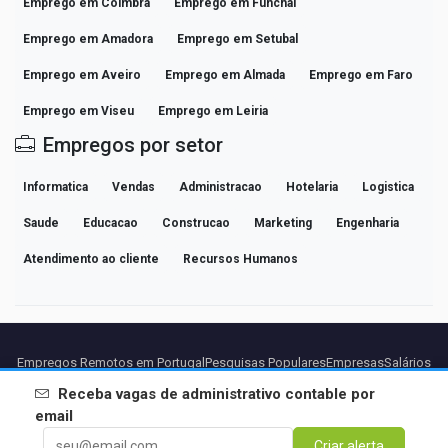
Emprego em Coimbra
Emprego em Funchal
Emprego em Amadora
Emprego em Setubal
Emprego em Aveiro
Emprego em Almada
Emprego em Faro
Emprego em Viseu
Emprego em Leiria
Empregos por setor
Informatica
Vendas
Administracao
Hotelaria
Logistica
Saude
Educacao
Construcao
Marketing
Engenharia
Atendimento ao cliente
Recursos Humanos
Empregos Remotos em Portugal
Pesquisas Populares
Empresas
Salários
Guias de Carreira Profissional
Explorar vagas
Receba vagas de
administrativo contable
por
email
Parceiros
Aviso legal
Privacidade
Termos
Termos Premium
Criar alerta
Cancelar Premium
Sobre Nós
Contato