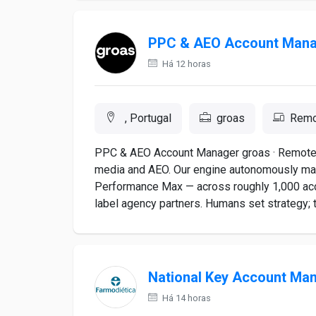
PPC & AEO Account Man
Há 12 horas
, Portugal
groas
Remo
PPC & AEO Account Manager groas · Remote · 
media and AEO. Our engine autonomously ma
Performance Max — across roughly 1,000 acc
label agency partners. Humans set strategy; 
National Key Account Ma
Há 14 horas