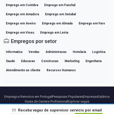
Emprego em Coimbra
Emprego em Funchal
Emprego em Amadora
Emprego em Setubal
Emprego em Aveiro
Emprego em Almada
Emprego em Faro
Emprego em Viseu
Emprego em Leiria
Empregos por setor
Informatica
Vendas
Administracao
Hotelaria
Logistica
Saude
Educacao
Construcao
Marketing
Engenharia
Atendimento ao cliente
Recursos Humanos
Empregos Remotos em Portugal
Pesquisas Populares
Empresas
Salários
Guias de Carreira Profissional
Explorar vagas
Receba vagas de
supervisor servicio
por email
Parceiros
Aviso legal
Privacidade
Termos
Termos Premium