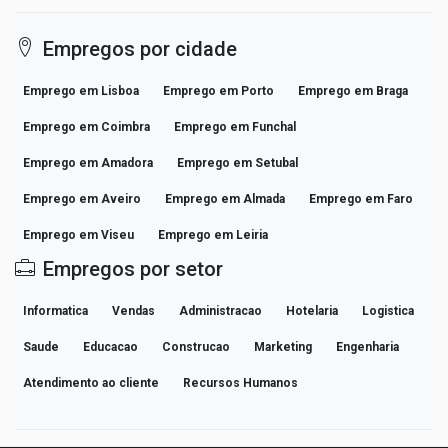
Empregos por cidade
Emprego em Lisboa
Emprego em Porto
Emprego em Braga
Emprego em Coimbra
Emprego em Funchal
Emprego em Amadora
Emprego em Setubal
Emprego em Aveiro
Emprego em Almada
Emprego em Faro
Emprego em Viseu
Emprego em Leiria
Empregos por setor
Informatica
Vendas
Administracao
Hotelaria
Logistica
Saude
Educacao
Construcao
Marketing
Engenharia
Atendimento ao cliente
Recursos Humanos