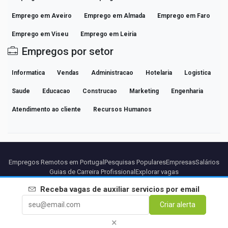
Emprego em Aveiro
Emprego em Almada
Emprego em Faro
Emprego em Viseu
Emprego em Leiria
Empregos por setor
Informatica
Vendas
Administracao
Hotelaria
Logistica
Saude
Educacao
Construcao
Marketing
Engenharia
Atendimento ao cliente
Recursos Humanos
Empregos Remotos em Portugal
Pesquisas Populares
Empresas
Salários
Guias de Carreira Profissional
Explorar vagas
Receba vagas de
auxiliar servicios
por email
Parceiros
Aviso legal
Privacidade
Termos
Termos Premium
Criar alerta
Cancelar Premium
Sobre Nós
Contato
×
© 2026 BEBEE PLATFORM SL - ID ESB84471838