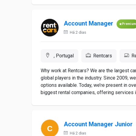
Account Manager
Premiu
Há 2 dias
, Portugal
Rentcars
R
Why work at Rentcars? We are the largest car 
global players in the industry. Since 2009, w
options available. Today, we’re present in ov
biggest rental companies, offering services i
Account Manager Junior
Há 2 dias