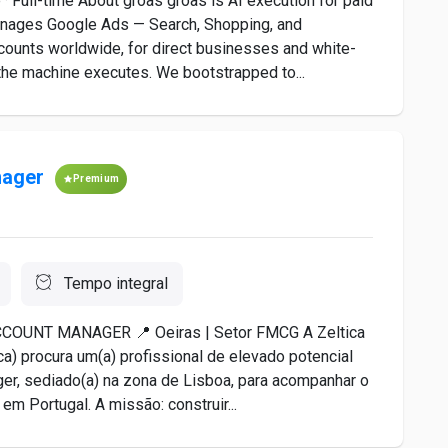
Full-time About groas groas is AI execution for paid
nages Google Ads — Search, Shopping, and
ounts worldwide, for direct businesses and white-
the machine executes. We bootstrapped to...
nager
Premium
Tempo integral
OUNT MANAGER 📍 Oeiras | Setor FMCG A Zeltica
a) procura um(a) profissional de elevado potencial
er, sediado(a) na zona de Lisboa, para acompanhar o
m Portugal. A missão: construir...